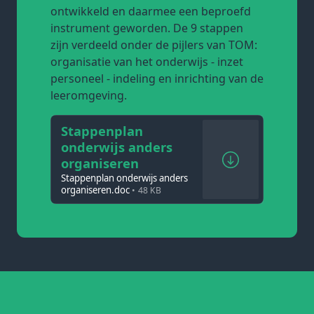
ontwikkeld en daarmee een beproefd
instrument geworden. De 9 stappen
zijn verdeeld onder de pijlers van TOM:
organisatie van het onderwijs - inzet
personeel - indeling en inrichting van de
leeromgeving.
Stappenplan
onderwijs anders
organiseren
Stappenplan onderwijs anders
organiseren.doc
48 KB