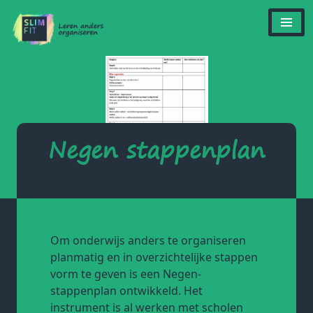
Negen stappenplan
Om onderwijs anders te organiseren
planmatig en in overzichtelijke stappen
vorm te geven is een Negen-
stappenplan ontwikkeld. Het
instrument is al werken met scholen