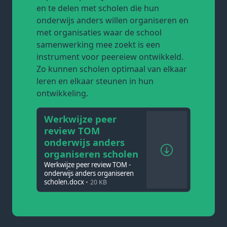
en te delen met scholen die hun
onderwijs anders willen organiseren en
met organisaties waar de school
samenwerking mee zoekt is een
instrument voor peereiew ontwikkeld.
Zo kunnen scholen optimaal van elkaar
leren en elkaar steunen in hun
ontwikkeling.
Werkwijze peer
review TOM
onderwijs anders
organiseren scholen
Werkwijze peer review TOM -
onderwijs anders organiseren
scholen.docx
20 KB