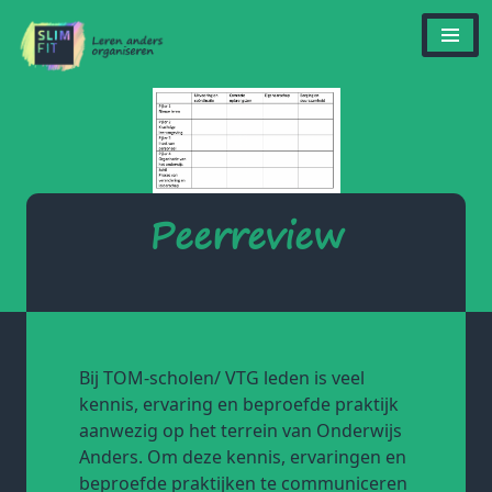
Peerreview
Bij TOM-scholen/ VTG leden is veel
kennis, ervaring en beproefde praktijk
aanwezig op het terrein van Onderwijs
Anders. Om deze kennis, ervaringen en
beproefde praktijken te communiceren